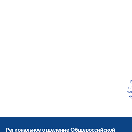
д
ле
н
Региональное отделение Общероссийской