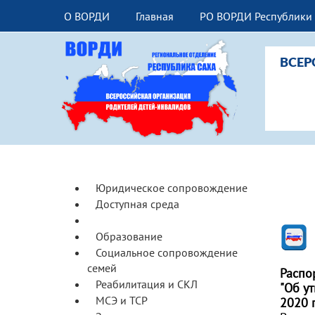
О ВОРДИ
Главная
РО ВОРДИ Республики 
ВСЕР
Юридическое сопровождение
Доступная среда
Ранняя помощь
Образование
Социальное сопровождение
семей
Распо
Реабилитация и СКЛ
"Об у
МСЭ и ТСР
2020 г