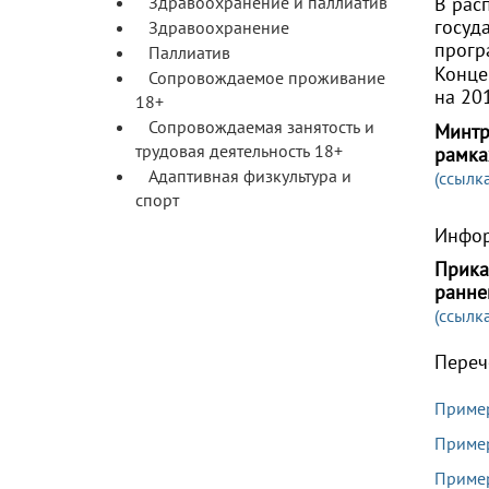
Здравоохранение и паллиатив
В рас
госуд
Здравоохранение
прогр
Паллиатив
Конце
Сопровождаемое проживание
на 201
18+
Сопровождаемая занятость и
Минтр
трудовая деятельность 18+
рамка
Адаптивная физкультура и
(ссылк
спорт
Инфор
Прика
ранне
(ссылк
Переч
Пример
Пример
Пример