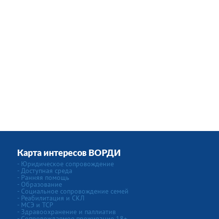
Карта интересов ВОРДИ
- Юридическое сопровождение
- Доступная среда
- Ранняя помощь
- Образование
- Социальное сопровождение семей
- Реабилитация и СКЛ
- МСЭ и ТСР
- Здравоохранение и паллиатив
- Сопровождаемое проживание 18+