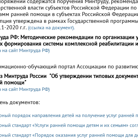
поряжении содержатся поручения Минтруду, рекоменд
арственной власти субъектов Российской Федерации по
амм ранней помощи в субъектах Российской Федерац
пция утверждена в рамках Государственной программы
1-2020 г.г.
(ссылка на документ)
.
уда РФ: Методические рекомендации по организации у
х формирования системы комплексной реабилитации и
а на сайт Минтруда РФ)
мационно-обучающий портал Ассоциации по развитию
з Минтруда России "Об утверждении типовых документ
й помощи"
а на сайт Минтруда РФ)
ень документов:
ный порядок направления детей на получение услуг ранней
ный стандарт «Услуги ранней помощи детям и их семьям» со
ный стандарт «Порядок оказания услуг ранней помощи для де