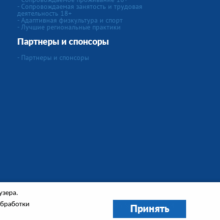
- Сопровождаемая занятость и трудовая
деятельность 18+
- Адаптивная физкультура и спорт
- Лучшие региональные практики
Партнеры и спонсоры
- Партнеры и спонсоры
узера.
Создание сайта
"IVEX"
обработки
Сайт работает на
CMS Smart Engine v.4
Принять