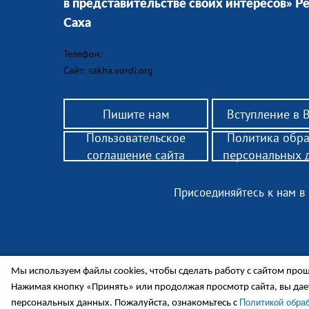
в представительстве своих интересов» Р
Саха
Телефон:
Сайт: sakha.vordi.org
Пишите нам
Вступление в
Пользовательское
Политика обр
соглашение сайта
персональных 
Присоединяйтесь к нам в
© 2018 РО ВОРДИ
Республики Саха
Мы используем файлы cookies, чтобы сделать работу с сайтом проще
Нажимая кнопку «Принять» или продолжая просмотр сайта, вы да
— помощь родителям детей-инвалидов,
законным представителям инвалидов 18+, нуждающих
Политикой обра
персональных данных. Пожалуйста, ознакомьтесь с