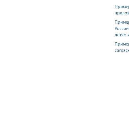
Пример
прило
Пример
Россий
детям 
Пример
соглас