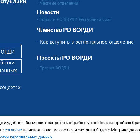
еспублики
-
Местные отделения
Новости
- Новости РО ВОРДИ Республики Саха
Членство РО ВОРДИ
- Как вступить в региональное отделение
 ВОРДИ
Проекты РО ВОРДИ
аботки
- Премия ВОРДИ
данных
 соцсетях
 и удобнее. Вы можете запретить обработку сookies в настройках бра
согласие
ете
на использование cookies и счетчика Яндекс.Метрика для 
ся в сопровождении.
.
ботки персональных данных