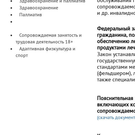
обслуживания 
Здравоохранение и паллиатив
сопровождаемое
Здравоохранение
и др. инвалидн
Паллиатив
Сопровождаемое проживание
18+
Федеральный за
гражданина, по
Сопровождаемая занятость и
обеспечению л
трудовая деятельность 18+
продуктами леч
Адаптивная физкультура и
Закон устанавл
спорт
государственну
стандартами м
(фельдшером),
также специали
П
ояснительная
включающих ко
сопровождаемой
(скачать документ