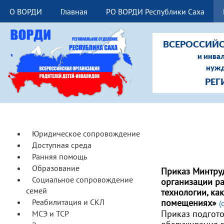
О ВОРДИ
Главная
РО ВОРДИ Республики Саха
ВСЕРОССИЙС
и инва
нужд
РЕГ
Юридическое сопровождение
Доступная среда
Ранняя помощь
Образование
Приказ Минтруд
Социальное сопровождение
организации ра
семей
технологии, ка
Реабилитация и СКЛ
помещениях»
(
Приказ подгото
МСЭ и ТСР