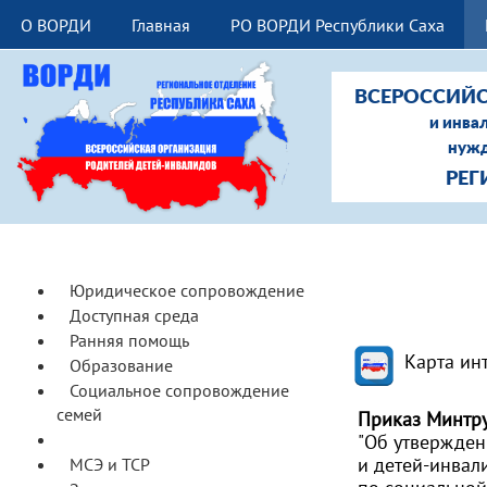
О ВОРДИ
Главная
РО ВОРДИ Республики Саха
ВСЕРОССИЙС
и инва
нужд
РЕГ
Юридическое сопровождение
Доступная среда
Ранняя помощь
Карта ин
Образование
Социальное сопровождение
семей
Приказ Минтру
Реабилитация и СКЛ
"Об утвержде
и детей-инвал
МСЭ и ТСР