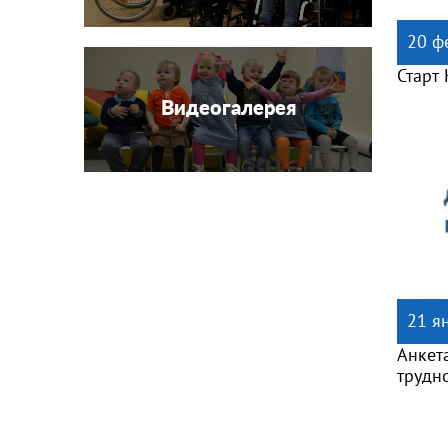
20 ф
Старт
Видеогалерея
21 я
Анкет
трудн