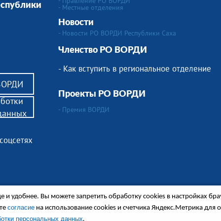
- Правление РО ВОРДИ
еспублики
-
Местные отделения
Новости
- Новости РО ВОРДИ Республики Саха
Членство РО ВОРДИ
- Как вступить в региональное отделение
 ВОРДИ
Проекты РО ВОРДИ
аботки
- Премия ВОРДИ
данных
 соцсетях
 и удобнее. Вы можете запретить обработку сookies в настройках бра
согласие
ете
на использование cookies и счетчика Яндекс.Метрика для 
ся в сопровождении.
.
ботки персональных данных