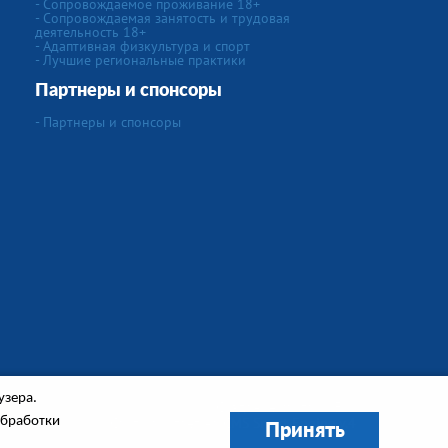
- Сопровождаемое проживание 18+
- Сопровождаемая занятость и трудовая
деятельность 18+
- Адаптивная физкультура и спорт
- Лучшие региональные практики
Партнеры и спонсоры
- Партнеры и спонсоры
узера.
Создание сайта
"IVEX"
обработки
Сайт работает на
CMS Smart Engine v.4
Принять