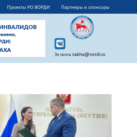
Проекты РО ВОРДИ
Партнеры и спонсоры
-ИНВАЛИДОВ
ениями,
ОРДИ)
САХА
sakha@vordi.ru
Эл почта