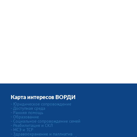
Карта интересов ВОРДИ
- Юридическое сопровождение
- Доступная среда
- Ранняя помощь
- Образование
- Социальное сопровождение семей
- Реабилитация и СКЛ
- МСЭ и ТСР
- Здравоохранение и паллиатив