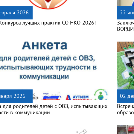
евраля 2026
22 ян
 Конкурса лучших практик СО НКО-2026!
Заключ
ВОРДИ 
нваря 2026
02 де
а для родителей детей с ОВЗ, испытывающих
Встреч
ости в коммуникации
образо