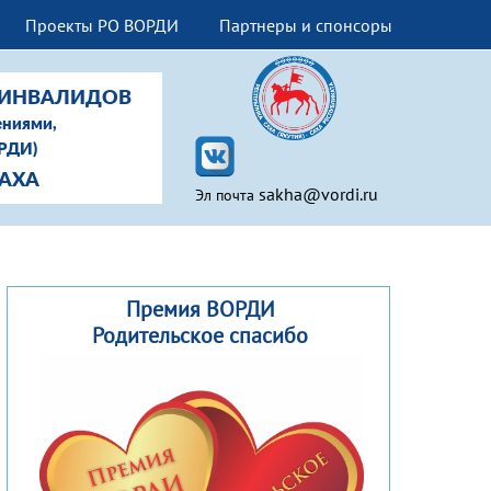
Проекты РО ВОРДИ
Партнеры и спонсоры
-ИНВАЛИДОВ
ениями,
ОРДИ)
САХА
sakha@vordi.ru
Эл почта
Премия ВОРДИ
Родительское спасибо