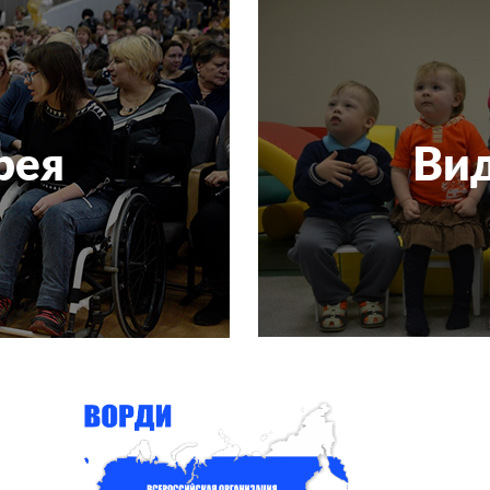
рея
Вид