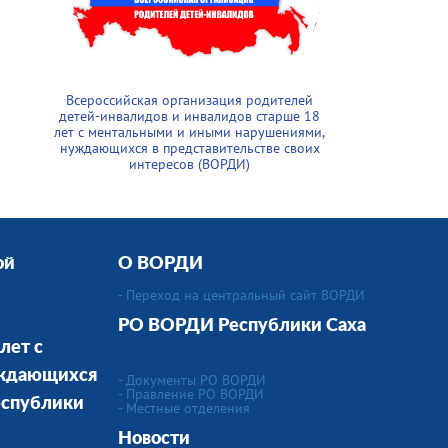
Всероссийская организация родителей
детей-инвалидов и инвалидов старше 18
лет с ментальными и иными нарушениями,
нуждающихся в представительстве своих
интересов (ВОРДИ)
ой
О ВОРДИ
- Переход на центральный сайт ВОРДИ
РО ВОРДИ
Республики Саха
лет с
уждающихся
- Документы РО ВОРДИ
- Правление РО ВОРДИ
еспублики
-
Местные отделения
Новости